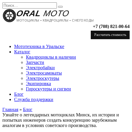
Перейти
Search
к
for:
ORAL
MOTO
содержанию
МОТОЦИКЛЫ • КВАДРОЦИКЛЫ • СНЕГОХОДЫ
+7 (708) 821-00-64
Рассчитать стоимость
Мототехника в Уральске
Каталог
Квадроциклы в наличии
Запчасти
Электробайки
Электросамокаты
Электроскутеры
Экипировка
Гироскутеры и сигвеи
Блог
Служба поддержки
Главная
»
Блог
Узнайте о легендарных мотоциклах Минск, их истории и
попытках инженеров создать конкуренцию зарубежным
аналогам в условиях советского производства.