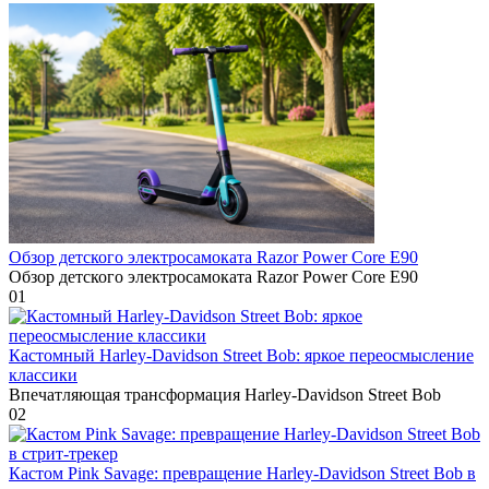
Обзор детского электросамоката Razor Power Core E90
Обзор детского электросамоката Razor Power Core E90
0
1
Кастомный Harley-Davidson Street Bob: яркое переосмысление
классики
Впечатляющая трансформация Harley-Davidson Street Bob
0
2
Кастом Pink Savage: превращение Harley-Davidson Street Bob в