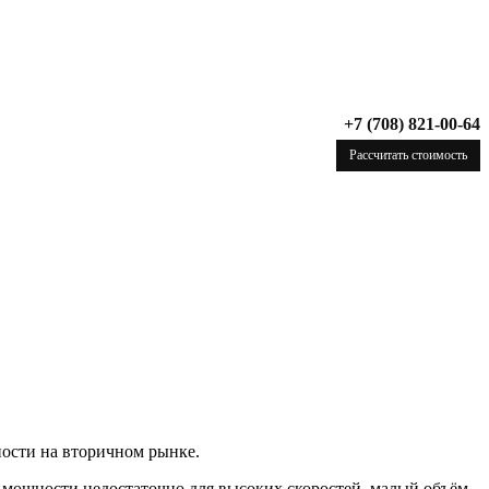
+7 (708) 821-00-64
Рассчитать стоимость
ости на вторичном рынке.
 мощности недостаточно для высоких скоростей, малый объём