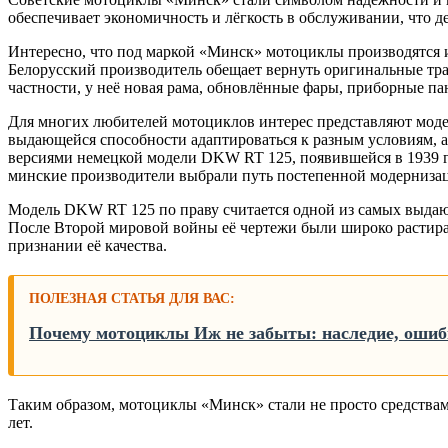
обеспечивает экономичность и лёгкость в обслуживании, что 
Интересно, что под маркой «Минск» мотоциклы производятся и
Белорусский производитель обещает вернуть оригинальные тр
частности, у неё новая рама, обновлённые фары, приборные па
Для многих любителей мотоциклов интерес представляют моде
выдающейся способности адаптироваться к разным условиям, 
версиями немецкой модели DKW RT 125, появившейся в 1939 г
минские производители выбрали путь постепенной модерниза
Модель DKW RT 125 по праву считается одной из самых выдающих
После Второй мировой войны её чертежи были широко растира
признании её качества.
ПОЛЕЗНАЯ СТАТЬЯ ДЛЯ ВАС:
Почему мотоциклы Иж не забыты: наследие, ошиб
Таким образом, мотоциклы «Минск» стали не просто средствами
лет.