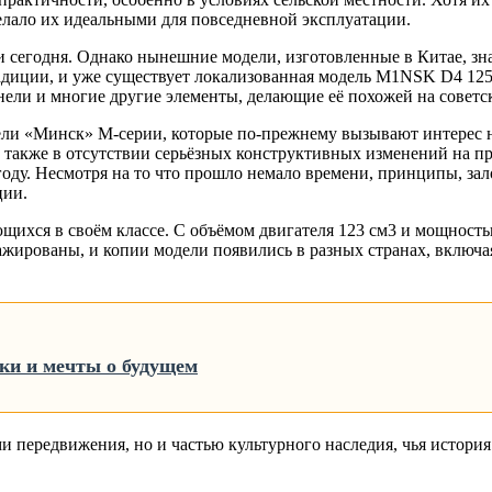
делало их идеальными для повседневной эксплуатации.
 сегодня. Однако нынешние модели, изготовленные в Китае, зн
адиции, и уже существует локализованная модель M1NSK D4 125,
нели и многие другие элементы, делающие её похожей на советс
ли «Минск» М-серии, которые по-прежнему вызывают интерес н
а также в отсутствии серьёзных конструктивных изменений на 
оду. Несмотря на то что прошло немало времени, принципы, за
ции.
ся в своём классе. С объёмом двигателя 123 см3 и мощностью от 
жированы, и копии модели появились в разных странах, включа
ки и мечты о будущем
 передвижения, но и частью культурного наследия, чья история