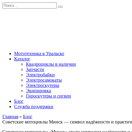
Перейти
Search
к
for:
содержанию
Мототехника в Уральске
Каталог
Квадроциклы в наличии
Запчасти
Электробайки
Электросамокаты
Электроскутеры
Экипировка
Гироскутеры и сигвеи
Блог
Служба поддержки
Главная
»
Блог
Советские мотоциклы Минск — символ надёжности и практично
Советские мотоциклы «Минск» стали символом надёжности и пр