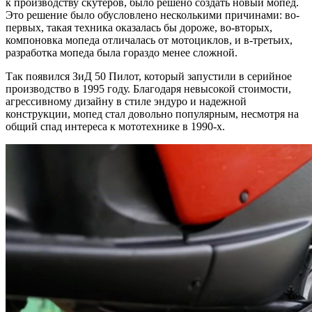
к производству скутеров, было решено создать новый мопед.
Это решение было обусловлено несколькими причинами: во-
первых, такая техника оказалась бы дороже, во-вторых,
компоновка мопеда отличалась от мотоциклов, и в-третьих,
разработка мопеда была гораздо менее сложной.
Так появился ЗиД 50 Пилот, который запустили в серийное
производство в 1995 году. Благодаря невысокой стоимости,
агрессивному дизайну в стиле эндуро и надежной
конструкции, мопед стал довольно популярным, несмотря на
общий спад интереса к мототехнике в 1990-х.