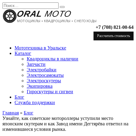
Перейти
Search
к
for:
ORAL
MOTO
содержанию
МОТОЦИКЛЫ • КВАДРОЦИКЛЫ • СНЕГОХОДЫ
+7 (708) 821-00-64
Рассчитать стоимость
Мототехника в Уральске
Каталог
Квадроциклы в наличии
Запчасти
Электробайки
Электросамокаты
Электроскутеры
Экипировка
Гироскутеры и сигвеи
Блог
Служба поддержки
Главная
»
Блог
Узнайте, как советские мотороллеры уступили место
японским скутерам и как Завод имени Дегтярёва ответил на
изменившиеся условия рынка.