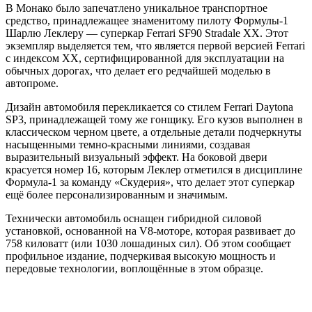
В Монако было запечатлено уникальное транспортное
средство, принадлежащее знаменитому пилоту Формулы-1
Шарлю Леклеру — суперкар Ferrari SF90 Stradale XX. Этот
экземпляр выделяется тем, что является первой версией Ferrari
с индексом XX, сертифицированной для эксплуатации на
обычных дорогах, что делает его редчайшей моделью в
автопроме.
Дизайн автомобиля перекликается со стилем Ferrari Daytona
SP3, принадлежащей тому же гонщику. Его кузов выполнен в
классическом черном цвете, а отдельные детали подчеркнуты
насыщенными темно-красными линиями, создавая
выразительный визуальный эффект. На боковой двери
красуется номер 16, которым Леклер отметился в дисциплине
Формула-1 за команду «Скудерия», что делает этот суперкар
ещё более персонализированным и значимым.
Технически автомобиль оснащен гибридной силовой
установкой, основанной на V8-моторе, которая развивает до
758 киловатт (или 1030 лошадиных сил). Об этом сообщает
профильное издание, подчеркивая высокую мощность и
передовые технологии, воплощённые в этом образце.