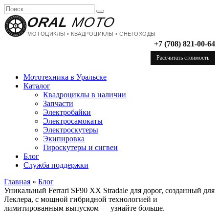
Перейти
Search
к
for:
ORAL
MOTO
содержанию
МОТОЦИКЛЫ • КВАДРОЦИКЛЫ • СНЕГОХОДЫ
+7 (708) 821-00-64
Рассчитать стоимость
Мототехника в Уральске
Каталог
Квадроциклы в наличии
Запчасти
Электробайки
Электросамокаты
Электроскутеры
Экипировка
Гироскутеры и сигвеи
Блог
Служба поддержки
Главная
»
Блог
Уникальный Ferrari SF90 XX Stradale для дорог, созданный для
Леклера, с мощной гибридной технологией и
лимитированным выпуском — узнайте больше.